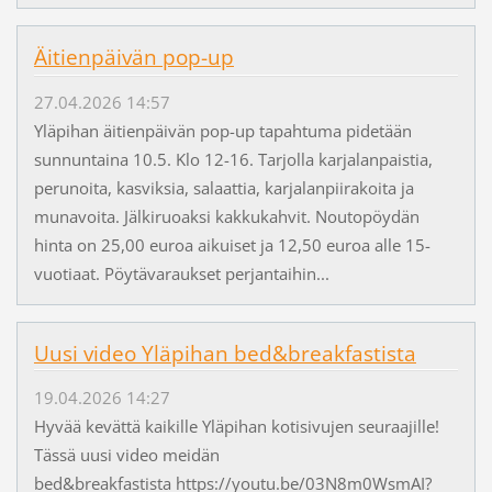
Äitienpäivän pop-up
27.04.2026 14:57
Yläpihan äitienpäivän pop-up tapahtuma pidetään
sunnuntaina 10.5. Klo 12-16. Tarjolla karjalanpaistia,
perunoita, kasviksia, salaattia, karjalanpiirakoita ja
munavoita. Jälkiruoaksi kakkukahvit. Noutopöydän
hinta on 25,00 euroa aikuiset ja 12,50 euroa alle 15-
vuotiaat. Pöytävaraukset perjantaihin...
Uusi video Yläpihan bed&breakfastista
19.04.2026 14:27
Hyvää kevättä kaikille Yläpihan kotisivujen seuraajille!
Tässä uusi video meidän
bed&breakfastista https://youtu.be/03N8m0WsmAI?