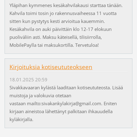
Yläpihan kymmenes kesäkahvilakausi starttaa tänään.
Kahvila toimi tosin jo rakennusvaiheessa 11 vuotta
sitten kun pystytys kesti arvioitua kauemmin.
Kesäkahvila on auki päivittäin klo 12-17 elokuun
puoliväliin asti. Maksu käteisellä, tilisiirrolla,
MobilePaylla tai maksukortilla. Tervetuloa!
Kirjoituksia kotiseututeokseen
18.01.2025 20:59
Sivakkavaaran kylästä laaditaan kotiseututeosta. Lisää
muistoja ja valokuvia otetaan
vastaan mailto:sivakankylakirja@gmail.com. Eniten
kirjaan aineistoa lähettänyt palkitaan ihkauudella
kyläkirjalla.