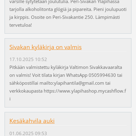
varsille sytytetään joulutulia. Peri-Sivakan Yläpihassa
tarjolla alkoholitonta glögiä ja pipareita. Pieni joulupuoti
ja kirppis. Osoite on Peri-Sivakantie 250. Lämpimästi
tervetuloa!
Sivakan kyläkirja on valmis
17.10.2025 10:52
Pitkään valmistettu kyläkirja Valtimon Sivakkavaaralta
on valmis! Voit tilata kirjan WhatsApp 0505994630 tai
sähköpostillai mailto:ylapihantila@gmail.com tai
verkkokaupasta https://www.ylapihashop.mycashflow.f
i
Kesäkahvila auki
01.06.2025 09:53