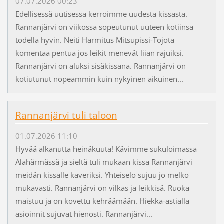
07.07.2026 00:23
Edellisessä uutisessa kerroimme uudesta kissasta.
Rannanjärvi on viikossa sopeutunut uuteen kotiinsa
todella hyvin. Neiti Harmitus Mitsupissi-Tojota
komentaa pentua jos leikit menevät liian rajuiksi.
Rannanjärvi on aluksi sisäkissana. Rannanjärvi on
kotiutunut nopeammin kuin nykyinen aikuinen...
Rannanjärvi tuli taloon
01.07.2026 11:10
Hyvää alkanutta heinäkuuta! Kävimme sukuloimassa
Alahärmässä ja sieltä tuli mukaan kissa Rannanjärvi
meidän kissalle kaveriksi. Yhteiselo sujuu jo melko
mukavasti. Rannanjärvi on vilkas ja leikkisä. Ruoka
maistuu ja on kovettu kehräämään. Hiekka-astialla
asioinnit sujuvat hienosti. Rannanjärvi...