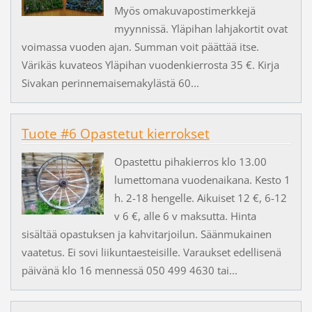
Myös omakuvapostimerkkejä
myynnissä. Yläpihan lahjakortit ovat
voimassa vuoden ajan. Summan voit päättää itse.
Värikäs kuvateos Yläpihan vuodenkierrosta 35 €. Kirja
Sivakan perinnemaisemakylästä 60...
Tuote #6 Opastetut kierrokset
Opastettu pihakierros klo 13.00
lumettomana vuodenaikana. Kesto 1
h. 2-18 hengelle. Aikuiset 12 €, 6-12
v 6 €, alle 6 v maksutta. Hinta
sisältää opastuksen ja kahvitarjoilun. Säänmukainen
vaatetus. Ei sovi liikuntaesteisille. Varaukset edellisenä
päivänä klo 16 mennessä 050 499 4630 tai...