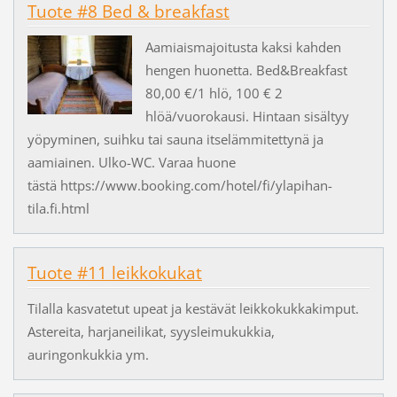
Tuote #8 Bed & breakfast
Aamiaismajoitusta kaksi kahden
hengen huonetta. Bed&Breakfast
80,00 €/1 hlö, 100 € 2
hlöä/vuorokausi. Hintaan sisältyy
yöpyminen, suihku tai sauna itselämmitettynä ja
aamiainen. Ulko-WC. Varaa huone
tästä https://www.booking.com/hotel/fi/ylapihan-
tila.fi.html
Tuote #11 leikkokukat
Tilalla kasvatetut upeat ja kestävät leikkokukkakimput.
Astereita, harjaneilikat, syysleimukukkia,
auringonkukkia ym.