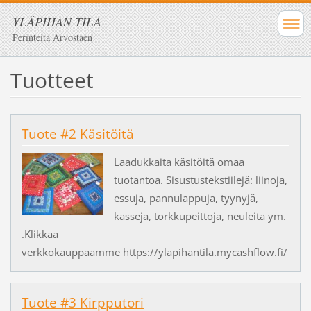
YLÄPIHAN TILA
Perinteitä Arvostaen
Tuotteet
Tuote #2 Käsitöitä
Laadukkaita käsitöitä omaa
tuotantoa. Sisustustekstiilejä: liinoja,
essuja, pannulappuja, tyynyjä,
kasseja, torkkupeittoja, neuleita ym.
.Klikkaa
verkkokauppaamme https://ylapihantila.mycashflow.fi/
Tuote #3 Kirpputori