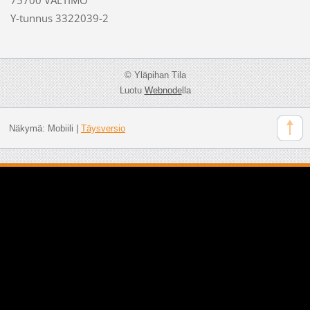
Y-tunnus 3322039-2
© Yläpihan Tila
Luotu
Webnode
lla
Näkymä:
Mobiili
|
Täysversio