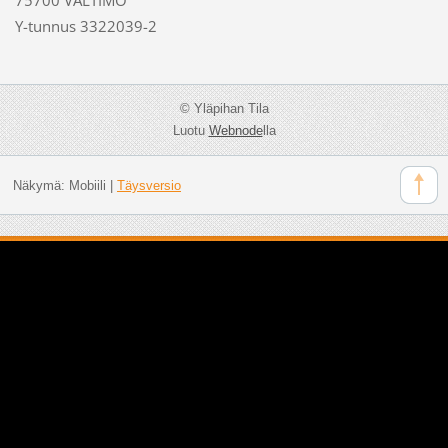
Y-tunnus 3322039-2
© Yläpihan Tila
Luotu
Webnode
lla
Näkymä:
Mobiili
|
Täysversio