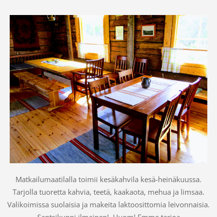
Matkailumaatilalla
toimii kesäkahvila kesä-heinäkuussa.
Tarjolla tuoretta kahvia, teetä, kaakaota, mehua ja limsaa.
Valikoimissa suolaisia ja makeita laktoosittomia leivonnaisia.
Santsikuppi ilmainen! Huom! Emme tarjoa