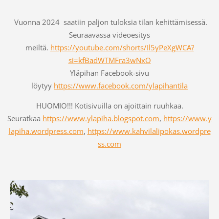
Vuonna 2024 saatiin paljon tuloksia tilan kehittämisessä.
Seuraavassa videoesitys
meiltä.
https://youtube.com/shorts/Il5yPeXgWCA?
si=kfBadWTMFra3wNxO
Yläpihan Facebook-sivu
löytyy
https://www.facebook.com/ylapihantila
HUOMIO!!! Kotisivuilla on ajoittain ruuhkaa.
Seuratkaa
https://www.ylapiha.blogspot.com
,
https://www.y
lapiha.wordpress.com
,
https://www.kahvilalipokas.wordpre
ss.com