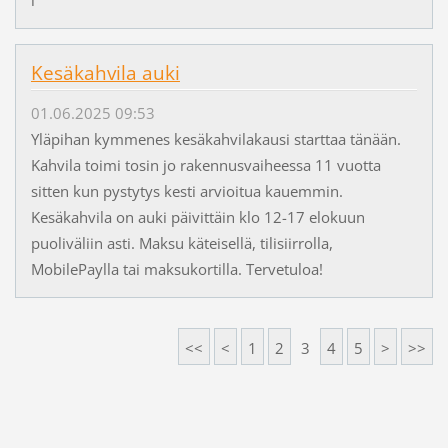
i
Kesäkahvila auki
01.06.2025 09:53
Yläpihan kymmenes kesäkahvilakausi starttaa tänään.
Kahvila toimi tosin jo rakennusvaiheessa 11 vuotta
sitten kun pystytys kesti arvioitua kauemmin.
Kesäkahvila on auki päivittäin klo 12-17 elokuun
puoliväliin asti. Maksu käteisellä, tilisiirrolla,
MobilePaylla tai maksukortilla. Tervetuloa!
<<
<
1
2
3
4
5
>
>>