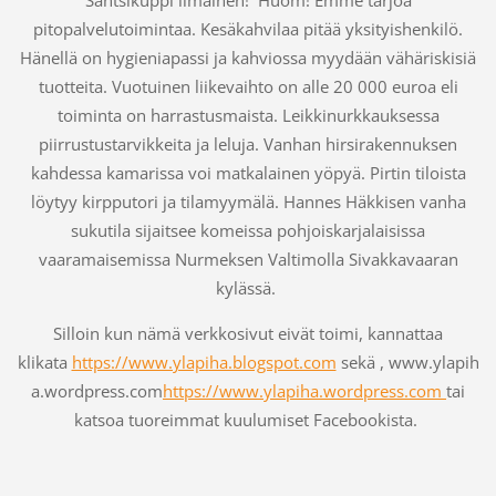
pitopalvelutoimintaa. Kesäkahvilaa pitää yksityishenkilö.
Hänellä on hygieniapassi ja kahviossa myydään vähäriskisiä
tuotteita. Vuotuinen liikevaihto on alle 20 000 euroa eli
toiminta on harrastusmaista. Leikkinurkkauksessa
piirrustustarvikkeita ja leluja.
Vanhan hirsirakennuksen
kahdessa kamarissa voi matkalainen yöpyä. Pirtin tiloista
löytyy kirpputori ja tilamyymälä. Hannes Häkkisen vanha
sukutila s
ijaitsee komeissa pohjoiskarjalaisissa
v
aaramaisemissa Nurmeksen Valtimolla Sivakkavaaran
kylässä.
Silloin kun nämä verkkosivut eivät toimi, kannattaa
klikata
https://www.ylapiha.blogspot.com
sekä , www.ylapih
a.wordpress.com
https://www.ylapiha.wordpress.com
tai
katsoa tuoreimmat kuulumiset Facebookista.