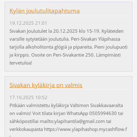
Kylän joulutulitapahtuma
19.12.2025 21:01
Sivakan Joulutulet la 20.12.2025 klo 15-19. Kyläteiden
varsille sytytetään joulutulia. Peri-Sivakan Yläpihassa
tarjolla alkoholitonta glögiä ja pipareita. Pieni joulupuoti
ja kirppis. Osoite on Peri-Sivakantie 250. Lämpimästi
tervetuloa!
Sivakan kyläkirja on valmis
17.10.2025 10:52
Pitkään valmistettu kyläkirja Valtimon Sivakkavaaralta
on valmis! Voit tilata kirjan WhatsApp 0505994630 tai
sähköpostillai mailto:ylapihantila@gmail.com tai
verkkokaupasta https://www.ylapihashop.mycashflow.f