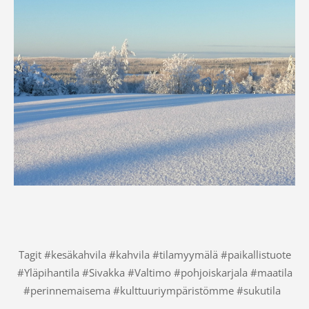
Tagit #kesäkahvila #kahvila #tilamyymälä #paikallistuote
#Yläpihantila #Sivakka #Valtimo #pohjoiskarjal
a #maatila
#perinnemaisema #kulttuuriympäristömme #sukutila