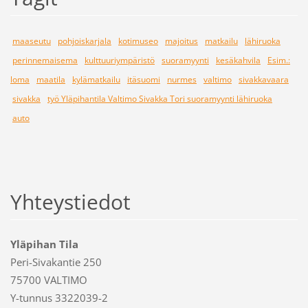
maaseutu
pohjoiskarjala
kotimuseo
majoitus
matkailu
lähiruoka
perinnemaisema
kulttuuriympäristö
suoramyynti
kesäkahvila
Esim.:
loma
maatila
kylämatkailu
itäsuomi
nurmes
valtimo
sivakkavaara
sivakka
työ Yläpihantila Valtimo Sivakka Tori suoramyynti lähiruoka
auto
Yhteystiedot
Yläpihan Tila
Peri-Sivakantie 250
75700 VALTIMO
Y-tunnus 3322039-2